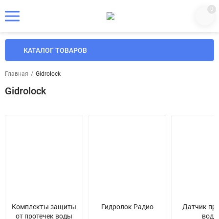
0
КАТАЛОГ ТОВАРОВ
Главная
/
Gidrolock
Gidrolock
Комплекты защиты
Гидролок Радио
Датчик пр
от протечек воды
воды