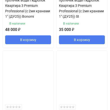
протечек воды Гидролок
протечек воды Гидролок
Квартира 3 Premium
Квартира 3 Premium
Professional (с 2мя кранами
Professional (с 2мя кранами
1" (ДУ25)) Bonomi
1" (ДУ25)) St
В наличии
В наличии
48 000
₽
35 000
₽
В корзину
В корзину