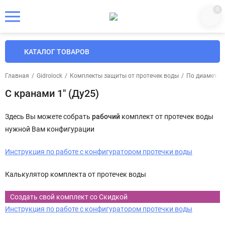
0
КАТАЛОГ ТОВАРОВ
Главная
/
Gidrolock
/
Комплекты защиты от протечек воды
/
По диаметра
С кранами 1" (Ду25)
Здесь Вы можете собрать
рабочий
комплект от протечек воды
нужной Вам конфигурации
Инструкция по работе с конфигуратором протечки воды
Калькулятор комплекта от протечек воды
Создать свой комплект со Скидкой
Инструкция по работе с конфигуратором протечки воды