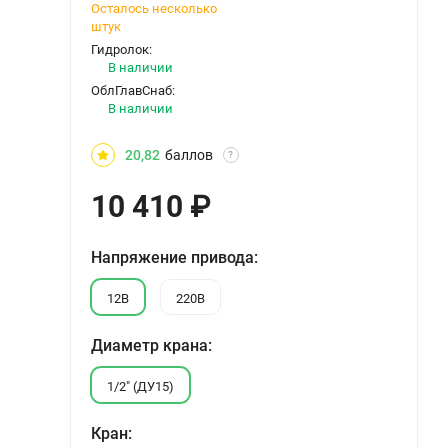
Осталось несколько
штук
Гидролок:
В наличии
ОблГлавСнаб:
В наличии
20,82
баллов
?
10 410
₽
Напряжение привода:
12В
220В
Диаметр крана:
1/2" (ДУ15)
Кран: