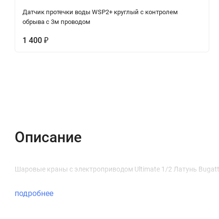
Датчик протечки воды WSP2+ круглый с контролем
обрыва с 3м проводом
1 400
₽
Описание
Характеристики
Отзывы (0)
Описание
Шаровые краны с электроприводом Ultimate 1/2 Латунь Bugatt
подробнее