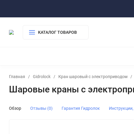
Паспорта/инструкции
Прайс лист
FAQ - ЧаВо
Где купит
КАТАЛОГ ТОВАРОВ
Главная
/
Gidrolock
/
Кран шаровый с электроприводом
/
Шаровые краны с электроприв
Обзор
Отзывы (0)
Гарантия Гидролок
Инструкции,