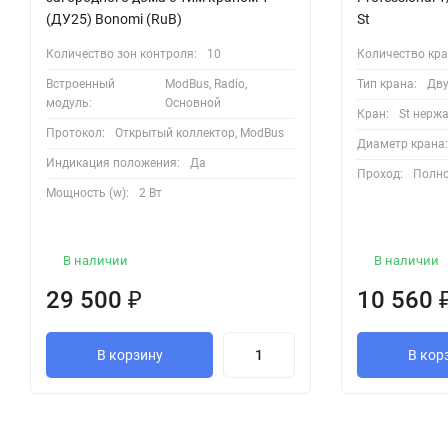
(ДУ25) Bonomi (RuB)
St
Количество зон контроля:
10
Количество кра
Встроенный
ModBus, Radio,
Тип крана:
Дву
модуль:
Основной
Кран:
St нерж
Протокол:
Открытый коллектор, ModBus
Диаметр крана
Индикация положения:
Да
Проход:
Полно
Мощность (w):
2 Вт
В наличии
В наличии
29 500
₽
10 560
В корзину
В кор