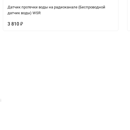
Датчик протечки воды на радиоканале (Беспроводной
датчик воды) WSR
3 810
₽
Гарантия Гидролок
Инструкции, схемы
i