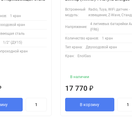
Встроенный
Radio, Tuya, WiFi датчик -
модуль:
извещение, Z-Wave, Стан
нов:
1 кран
4 литиевых батарейки А
хходовой кран
Напряжение:
(FR6)
авеющая сталь
Количество кранов:
1 кран
:
1/2" (ДУ15)
Тип крана:
Двухходовой кран
проходной кран
Кран:
EnolGas
В наличии
₽
17 770
₽
зину
В корзину