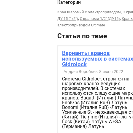
Категории
,
Кран шаровый с электроприводом
С кр
,
,
ДУ 15 (1/2")
С кранами 1/2" (ДУ15)
Краны
электроприводом Ultimate
Статьи по теме
Варианты кранов
используемых в система
Gidrolock
Андрей Воробьев
8 июня 2022
Система Gidrolock строится на
шаровых кранах ведущих
производителей. В системах
используются следующие марк
кранов: Bugatti (Италия) Латун
EnolGas (Италия RuB) Латунь
Bonomi (Италия RuB) -Латунь.
Усиленные St - нержавеющая с
(Китай) Tiemme (Италия) - лату
Lock (Китай) Латунь WESA
(Германия) Латунь