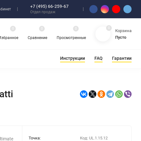
+7 (495) 66-259-67
абинет
Отдел продаж
0
0
0
0
Корзина
Пусто
Избранное
Сравнение
Просмотренные
Инструкции
FAQ
Гарантии
tti
Точка:
Код:
UL.1.15.12
timate