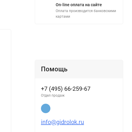
On-line оплата на сайте
Оплата производится банковскими
картами
Помощь
+7 (495) 66-259-67
Отдел продаж
info@gidrolok.ru
Кран шаровой с электро приводом
Шаровой
Professional 3/4 Латунь Bugatti
(ДУ15) 