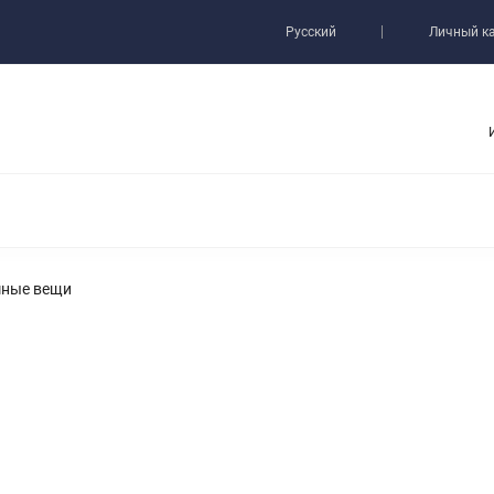
ь
Русский
Личный к
ИДРОЛОК РАДИО
ДАТЧИК ПРОТЕЧКИ ВОДЫ
АКСЕССУАРЫ
ТЕПЛЫЙ ПОЛ
ПЛАВНЫЙ ПУСК
ные вещи