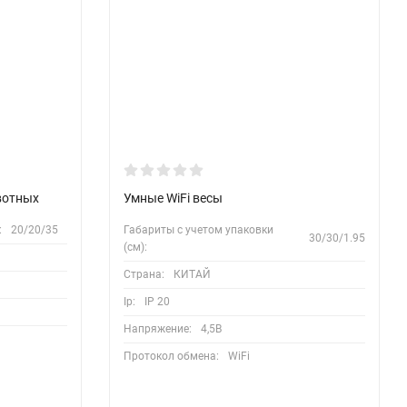
вотных
Умные WiFi весы
:
20/20/35
Габариты с учетом упаковки
30/30/1.95
(см):
Страна:
КИТАЙ
Ip:
IP 20
Напряжение:
4,5В
Протокол обмена:
WiFi