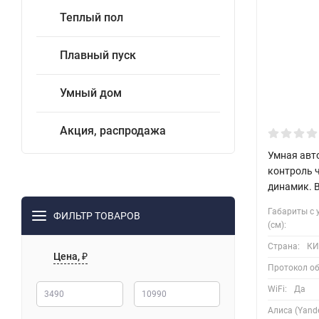
Теплый пол
Плавный пуск
Умный дом
Акция, распродажа
Умная авт
контроль ч
динамик. 
Габариты с 
ФИЛЬТР ТОВАРОВ
(см):
Страна:
КИ
Цена, ₽
Протокол о
WiFi:
Да
Алиса (Yande