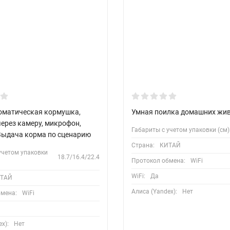
оматическая кормушка,
Умная поилка домашних жи
ерез камеру, микрофон,
Габариты с учетом упаковки (см)
Выдача корма по сценарию
Страна:
КИТАЙ
учетом упаковки
18.7/16.4/22.4
Протокол обмена:
WiFi
WiFi:
Да
ТАЙ
Алиса (Yandex):
Нет
бмена:
WiFi
x):
Нет