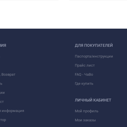
НИЯ
ДЛЯ ПОКУПАТЕЛЕЙ
а
Паспорта/инструкции
Прайс лист
, Возврат
FAQ - ЧаВо
ть
Где купить
ции
ЛИЧНЫЙ КАБИНЕТ
ст
я информация
Мой профиль
тор
Мои заказы