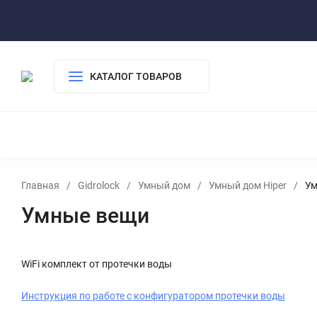
Паспорта/инструкции
Прайс лист
FAQ - ЧаВо
Где купит
КАТАЛОГ ТОВАРОВ
КОМПЛЕКТЫ ЗАЩИТЫ ОТ ПРОТЕЧЕК ВОДЫ
Г
КРАН ШАРОВЫЙ С ЭЛЕКТРОПРИВОДОМ
УМНЫЙ ДОМ
АКЦИЯ, РАСПРОДАЖА
Главная
/
Gidrolock
/
Умный дом
/
Умный дом Hiper
/
Ум
Умные вещи
WiFi комплект от протечки воды
Инструкция по работе с конфигуратором протечки воды