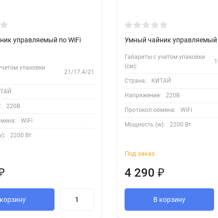
ник управляемый по WiFi
Умный чайник управляемый п
Габариты с учетом упаковки
1
(см):
учетом упаковки
21/17.4/21
Страна:
КИТАЙ
ТАЙ
Напряжение:
220В
:
220В
Протокол обмена:
WiFi
бмена:
WiFi
Мощность (w):
2200 Вт
):
2200 Вт
Под заказ
₽
4 290
₽
 корзину
В корзину