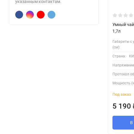
указанным контактам.
Умный чай
1,7л
Габариты с 
(см):
Страна:
КИ
Напряжение
Протокол о
Мощность (w
Под заказ
5 190
В