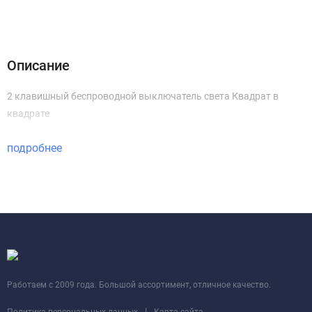
Описание
Характеристики
Отзывы (0)
Инструкции, схемы
Описание
2 клавишный беспроводной выключатель света Квадрат в
квадрате
подробнее
Работаем с 2009 года. Большой ассортимент, отличное качество.
|