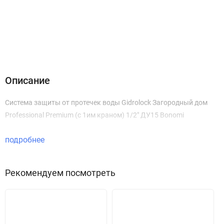
Описание
Характеристики
Отзывы (0)
Гарантия Гидролок
Инструкции, схемы
Описание
Система защиты от протечек воды Gidrolock Загородный дом
Professional Premium (c 1им краном) 1/2" ДУ15 Bonomi
подробнее
Рекомендуем посмотреть