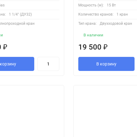
Gas
Мощность (w):
15 Вт
на:
1 1/4" (ДУ32)
Количество кранов:
1 кран
лнопроходной кран
Тип крана:
Двухходовой кран
ии
В наличии
0
₽
19 500
₽
 корзину
В корзину