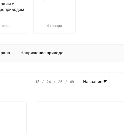
краны с
троприводом
3 товара
4 товара
крана
Напряжение привода
Название
12
/
24
/
36
/
48