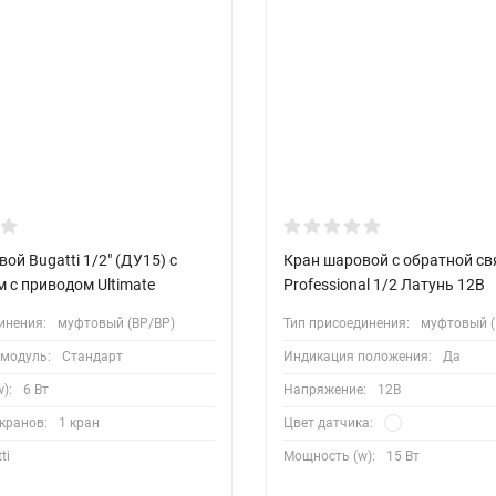
ой Bugatti 1/2" (ДУ15) с
Кран шаровой с обратной с
 с приводом Ultimate
Professional 1/2 Латунь 12В
инения:
муфтовый (ВР/ВР)
Тип присоединения:
муфтовый (
 модуль:
Стандарт
Индикация положения:
Да
):
6 Вт
Напряжение:
12В
кранов:
1 кран
Цвет датчика:
ti
Мощность (w):
15 Вт