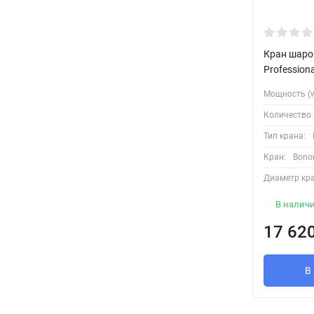
Кран шаро
Profession
Мощность (w
Количество 
Тип крана:
Кран:
Bono
Диаметр кра
В налич
17 62
В