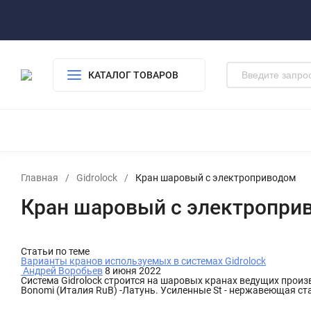
Паспорта/инструкции
Прайс лист
FAQ - ЧаВо
Где купит
КАТАЛОГ ТОВАРОВ
Главная
/
Gidrolock
/
Кран шаровый с электроприводом
Кран шаровый с электропри
Статьи по теме
Варианты кранов используемых в системах Gidrolock
Андрей Воробьев
8 июня 2022
Система Gidrolock строится на шаровых кранах ведущих произ
Bonomi (Италия RuB) -Латунь. Усиленные St - нержавеющая ста