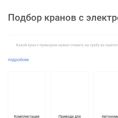
Подбор кранов с элект
Какой кран с приводом нужно ставить на трубу из сшито
подробнее
Комплектация
Привода для
Автоном