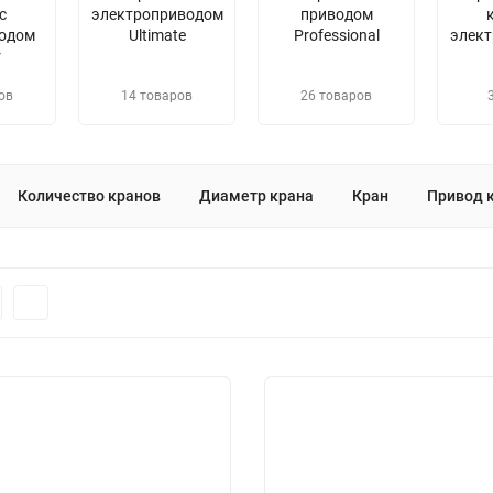
с
электроприводом
приводом
одом
Ultimate
Professional
элек
r
ов
14 товаров
26 товаров
Количество кранов
Диаметр крана
Кран
Привод 