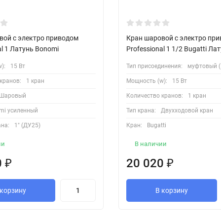
вой с электро приводом
Кран шаровой с электро пр
al 1 Латунь Bonomi
Professional 1 1/2 Bugatti Ла
):
15 Вт
Тип присоединения:
муфтовый (
кранов:
1 кран
Мощность (w):
15 Вт
Шаровый
Количество кранов:
1 кран
mi усиленный
Тип крана:
Двухходовой кран
на:
1" (ДУ25)
Кран:
Bugatti
ии
В наличии
0
₽
20 020
₽
 корзину
В корзину