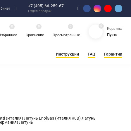
+7 (495) 66-259-67
абинет
Отдел продаж
0
0
0
0
Корзина
Пусто
Избранное
Сравнение
Просмотренные
Инструкции
FAQ
Гарантии
tti (Италия) Латунь EnolGas (Италия RuB) Латунь
(Германия) Латунь