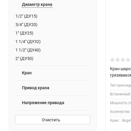
Диаметр крана
1/2" (ДУ15)
3/4" (ДУ20)
1" (ДУ25)
1 1/4" (ДУ32)
1 1/2" (ДУ40)
2" (ДУ50)
Кран шаров
Кран
грязевиком
Тип присоед
Привод крана
Встроенный
Напряжение привода
Мощность (w
Количество 
Очистить
Кран:
Bugat