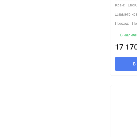
Кран:
Enol
Диаметр кра
Проход:
По
В налич
17 17
В