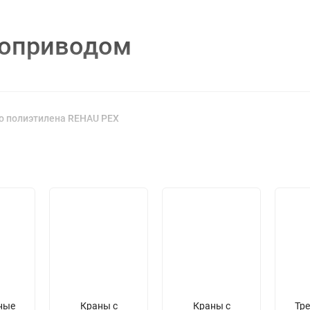
роприводом
го полиэтилена REHAU PEX
ные
Краны с
Краны с
Тр