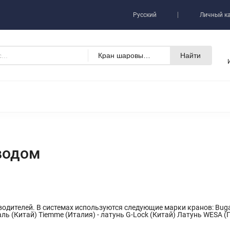
ь
Русский
Личный к
Кран шаровый с электроприводом
Найти
водом
водителей. В системах используются следующие марки кранов: Buga
ль (Китай) Tiemme (Италия) - латунь G-Lock (Китай) Латунь WESA 